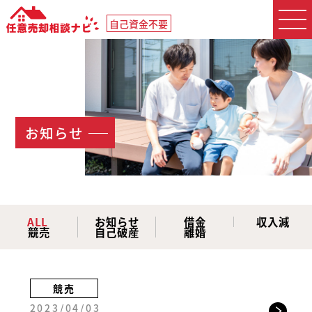
自己資金不要
お知らせ
ALL
お知らせ
借金
収入減
競売
自己破産
離婚
競売
2023/04/03